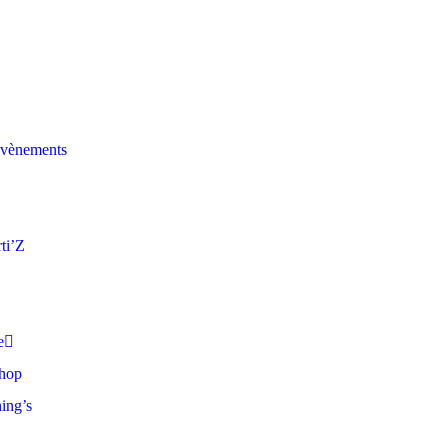
évènements
ti’Z
e
shop
ing’s