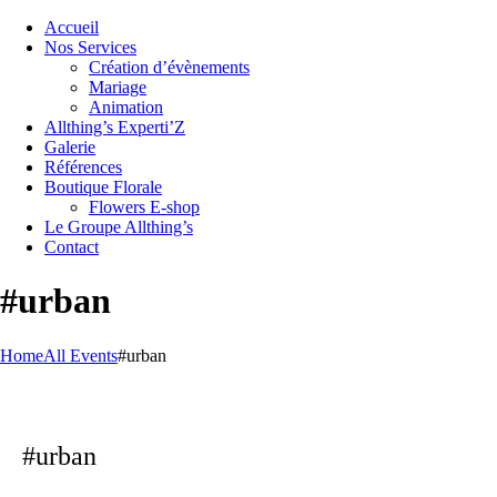
Accueil
Nos Services
Création d’évènements
Mariage
Animation
Allthing’s Experti’Z
Galerie
Références
Boutique Florale
Flowers E-shop
Le Groupe Allthing’s
Contact
#urban
Home
All Events
#urban
#urban