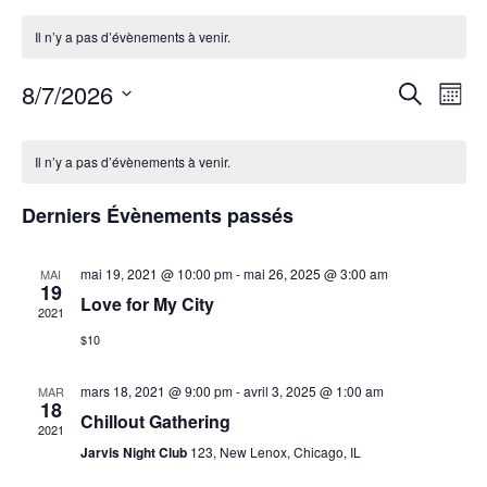
Il n’y a pas d’évènements à venir.
8/7/2026
Recherc
Navi
Recherche
Mois
de
et
Sélectionnez
vues
Calendrier
une
navigati
Évè
date.
Il n’y a pas d’évènements à venir.
de
de
Évènements
vues
Derniers Évènements passés
Évèneme
mai 19, 2021 @ 10:00 pm
-
mai 26, 2025 @ 3:00 am
MAI
19
Love for My City
2021
$10
mars 18, 2021 @ 9:00 pm
-
avril 3, 2025 @ 1:00 am
MAR
18
Chillout Gathering
2021
Jarvis Night Club
123, New Lenox, Chicago, IL